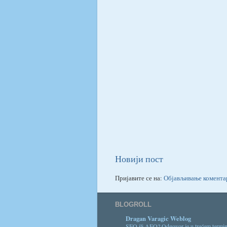
Новији пост
Пријавите се на:
Објављивање комента
BLOGROLL
Dragan Varagic Weblog
SEO ili AEO? Odgovor je u trećem termi