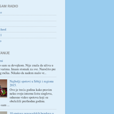
SAM RADIO
to
chool
21
o
TANIJE
mi
 sam sa devojkom. Nije znala da uživa u
varima. Imam stomak za sve. Naročito pre
g ručka. Nikako da nađem malo vr...
Najbolji spotovi u Srbiji i regionu
2015.
Ovo je treća godina kako pravim
neku svoju internu listu singlova,
odnosno video spotova koji su
obeležili prethodnu godinu.
 sam ...
10 spotova novosadskih bendova u