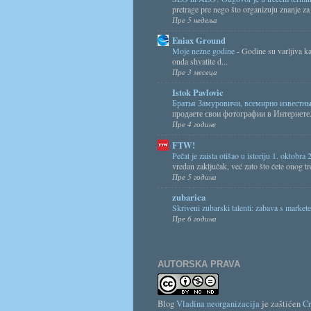
pretrage pre nego što organizuju znanje za 
Пре 5 недеља
Eniax Ground
Moje nežne godine
-
Godine su varljiva ka
onda shvatite d...
Пре 3 месеца
Istok Pavlovic
Братья Замуровичи, всемирно известн
продаете свои фотографии в Интернете.
Пре 4 године
FTW!
Pečat je zaista otišao u istoriju 1. oktobr
vredan zaključak, već zato što ćete onog tr
Пре 5 година
zubarica
Skriveni zubarski talenti: zabava s marke
Пре 6 година
AUTORSKA PRAVA
Blog
Vladina neorganizacija
je zaštićen
Cr