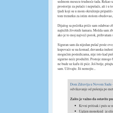
sedmom mesecu trudnoće tada. Rekao s
prostorije za pušače i nepušače, ali i u 
ljudi koji su u mom okruženju pripalili 
tom trenutku za istim stolom obedovao,
Dijalog sa početka priče sam odabrao 
najtežih životnih šamara. Možda sam zbog
ako je to moj najveći porok, prihvatam 
Siguran sam da nijedan pušač posle ovog 
kupovaće se na komad, duvanska industr
mogućim posledicama, nije isto kad pušiš
sigurno neće produžiti. Postoje mnogo bo
ne bude uz kafu ili piće. Još bolje, pitajt
sam. Uživajte. Ili nemojte...
Dom Zdravlja u Novom Sadu - 
odvikavanje od pušenja po me
Zašto je važno da ostavite p
Krvni pritisak i puls se
Ugljen monoksid je elimi