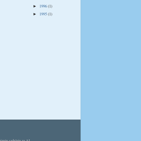
1996
(1)
►
1995
(1)
►
izuju sadržaje za AI