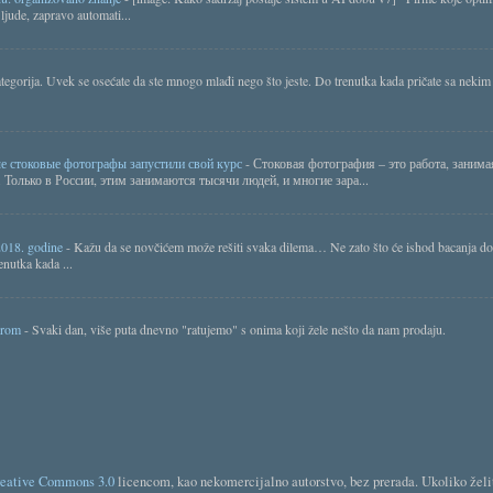
ljude, zapravo automati...
tegorija. Uvek se osećate da ste mnogo mlađi nego što jeste. Do trenutka kada pričate sa nekim 
ые стоковые фотографы запустили свой курс
-
Стоковая фотография – это работа, занима
 Только в России, этим занимаются тысячи людей, и многие зара...
a 2018. godine
-
Kažu da se novčićem može rešiti svaka dilema… Ne zato što će ishod bacanja do
enutka kada ...
terom
-
Svaki dan, više puta dnevno "ratujemo" s onima koji žele nešto da nam prodaju.
eative Commons 3.0
licencom, kao nekomercijalno autorstvo, bez prerada. Ukoliko želite 