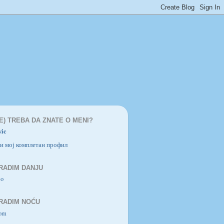
NE) TREBA DA ZNATE O MENI?
vic
и мој комплетан профил
RADIM DANJU
io
RADIM NOĆU
com