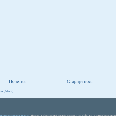
Почетна
Старији пост
ра (Atom)
nu: organizovano znanje
-
[image: Kako sadržaj postaje sistem u AI dobu v7] *Firme koje optim