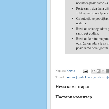
nečistoće posle samo 24 
Posle samo dva dana više
velikoj meri poboljšana.
Cirkulacija se poboljšav
nedelja.
Rizik od srčanog udara 
samo pet godina.
Rizik od karcinoma pluć
od srčanog udara je na n
posle samo deset godina
Napisao
Kravic
Tagovi:
drustvo
,
jagoda kravic
,
odvikavanje
Нема коментара:
Постави коментар