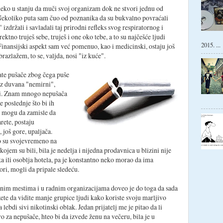
neko u stanju da muči svoj organizam dok ne stvori jednu od
 Nekoliko puta sam čuo od poznanika da su bukvalno povraćali
 izdržali i savladali taj prirodni refleks svog respiratornog i
ektno truješ sebe, truješ i one oko tebe, a to su najčešće ljudi
2015. ...
. Finansijski aspekt sam već pomenuo, kao i medicinski, ostaju još
brazlažem, to se, valjda, nosi "iz kuće".
ate pušače zbog čega puše
bez duvana "nemirni",
uti. Znam mnogo nepušača
e poslednje što bi ih
ne mogu da zamisle da
rete, postaju
, još gore, upaljača.
o su svojevremeno na
kojem su bili, bila je nedelja i nijedna prodavnica u blizini nije
ika ili osoblja hotela, pa je konstantno neko morao da ima
ri, mogli da pripale sledeću.
nim mestima i u radnim organizacijama doveo je do toga da sada
ete da vidite manje grupice ljudi kako koriste svoju marljivo
ebdi sivi nikotinski oblak. Jedan prijatelj me je pitao da li
o za nepušače, hteo bi da izvede ženu na večeru, bila je u