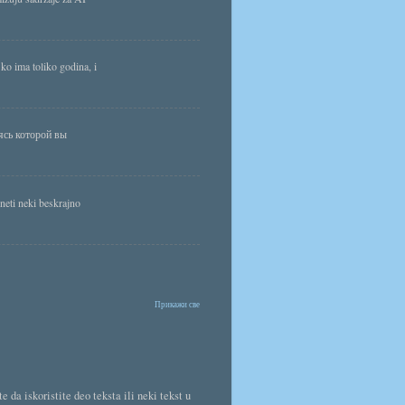
ko ima toliko godina, i
ясь которой вы
neti neki beskrajno
Прикажи све
da iskoristite deo teksta ili neki tekst u