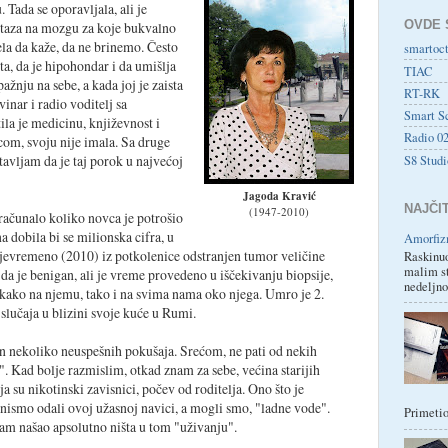
. Tada se oporavljala, ali je
OVDE 
staza na mozgu za koje bukvalno
ela da kaže, da ne brinemo. Često
smartoc
šta, da je hipohondar i da umišlja
TIAC
ažnju na sebe, a kada joj je zaista
RT-RK
vinar i radio voditelj sa
Smart S
ila je medicinu, književnost i
Radio 0
ecom, svoju nije imala. Sa druge
stavljam da je taj porok u najvećoj
S8 Studi
Jagoda Kravić
NAJČI
(1947-2010)
eračunalo koliko novca je potrošio
a dobila bi se milionska cifra, u
Amorfiz
ojevremeno (2010) iz potkolenice odstranjen tumor veličine
Raskinuo
malim st
 da je benigan, ali je vreme provedeno u iščekivanju biopsije,
nedeljno
a, kako na njemu, tako i na svima nama oko njega. Umro je 2.
lučaja u blizini svoje kuće u Rumi.
 nekoliko neuspešnih pokušaja. Srećom, ne pati od nekih
. Kad bolje razmislim, otkad znam za sebe, većina starijih
a su nikotinski zavisnici, počev od roditelja. Ono što je
da nismo odali ovoj užasnoj navici, a mogli smo, "ladne vode".
Primetio
isam našao apsolutno ništa u tom "uživanju".