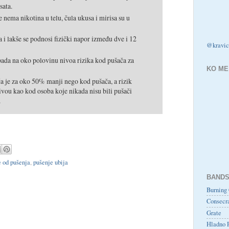
sata.
 nema nikotina u telu, čula ukusa i mirisa su u
a i lakše se podnosi fizički napor između dve i 12
@kravic
pada na oko polovinu nivoa rizika kod pušača za
KO ME
a je za oko 50% manji nego kod pušača, a rizik
ivou kao kod osoba koje nikada nisu bili pušači
.
 od pušenja
,
pušenje ubija
BANDS
Burning 
Consecr
Grate
Hladno 