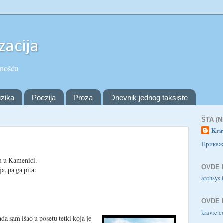
zacija
rnošću
zika
Poezija
Proza
Dnevnik jednog taksiste
ŠTA (
Kra
Прикаж
u u Kamenici.
OVDE 
a, pa ga pita:
archsys.
OVDE 
kravic.
da sam išao u posetu tetki koja je