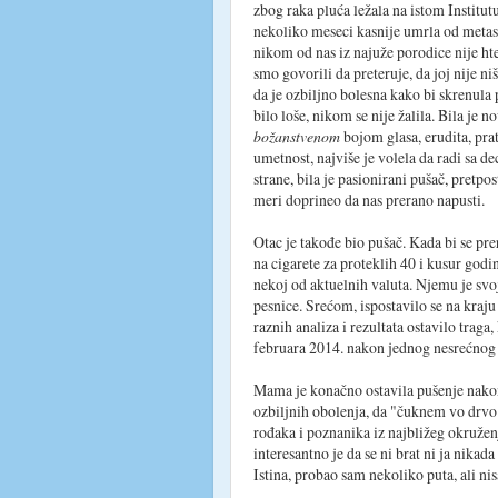
zbog raka pluća ležala na istom Institutu
nekoliko meseci kasnije umrla od meta
nikom od nas iz najuže porodice nije ht
smo govorili da preteruje, da joj nije ni
da je ozbiljno bolesna kako bi skrenula p
bilo loše, nikom se nije žalila. Bila je no
božanstvenom
bojom glasa, erudita, prat
umetnost, najviše je volela da radi sa d
strane, bila je pasionirani pušač, pretpo
meri doprineo da nas prerano napusti.
Otac je takođe bio pušač. Kada bi se pr
na cigarete za proteklih 40 i kusur godin
nekoj od aktuelnih valuta. Njemu je sv
pesnice. Srećom, ispostavilo se na kraju
raznih analiza i rezultata ostavilo trag
februara 2014. nakon jednog nesrećnog s
Mama je konačno ostavila pušenje nakon
ozbiljnih obolenja, da "čuknem vo drvo"
rođaka i poznanika iz najbližeg okruženj
interesantno je da se ni brat ni ja nika
Istina, probao sam nekoliko puta, ali n