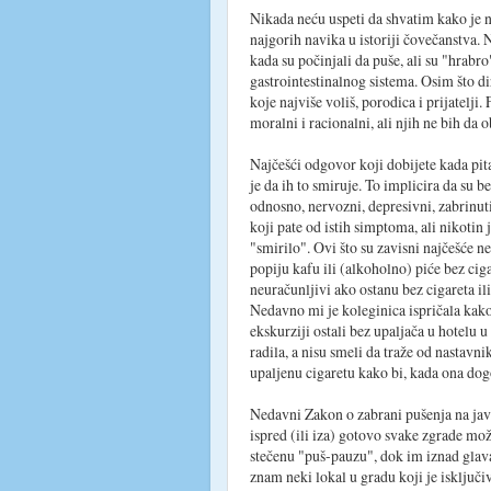
Nikada neću uspeti da shvatim kako je 
najgorih navika u istoriji čovečanstva.
kada su počinjali da puše, ali su "hrabro"
gastrointestinalnog sistema. Osim što dir
koje najviše voliš, porodica i prijatelji
moralni i racionalni, ali njih ne bih da o
Najčešći odgovor koji dobijete kada pit
je da ih to smiruje. To implicira da su 
odnosno, nervozni, depresivni, zabrin
koji pate od istih simptoma, ali nikotin j
"smirilo". Ovi što su zavisni najčešće 
popiju kafu ili (alkoholno) piće bez ciga
neuračunljivi ako ostanu bez cigareta ili
Nedavno mi je koleginica ispričala kak
ekskurziji ostali bez upaljača u hotelu u 
radila, a nisu smeli da traže od nastavn
upaljenu cigaretu kako bi, kada ona dogo
Nedavni Zakon o zabrani pušenja na jav
ispred (ili iza) gotovo svake zgrade mož
stečenu "puš-pauzu", dok im iznad glava l
znam neki lokal u gradu koji je isključiv