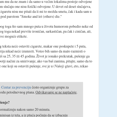
am mu da ne znam i da samo u većim lokalima postoje odvojene
tom slučaju one nisu fizički odvojene. U devet od deset slučajeva,
cigaretu nisu me pitali da li mi to možda smeta, čak i kada sam u
 pod parolom "Smoke and let (others) die."
zbog toga što sam mnogo puta u životu humorom pobedio neke od
 toga nekad previše ironičan, sarkastičan, pa čak i ciničan, ali,
sve moguće etikete.
teksta neće ostaviti cigarete, makar one poskupele i 5 puta,
ija nikad neće izumreti. Voleo bih samo da malo razmisli o
 sa 25, 35 ili 45 godina. Život je ionako prekratak, pušenje ga
lji načini za smirivanje, ako vas baš zanima, pitajte, samo da to
e one koji su ostavili pušenje, sve je u (Vašoj) glavi, eto, rekao
Centar za prevenciju
često organizuje grupu za
todu petodnevnog plana.
Odvikavanje se ne naplaćuje
.
ušenje?
 normalizuju nakon samo 20 minuta.
nisan iz tela, a iz pluća počinju da se izbacuju