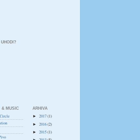
 UHODI?
 & MUSIC
ARHIVA
Circle
2017
(1)
►
ation
2016
(2)
►
2015
(1)
►
Pivo
2013
(5)