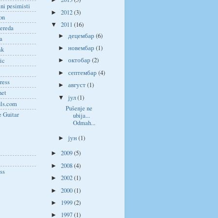
►
ni pesimisti
2012
(3)
►
on
2011
(16)
▼
ereda
децембар
(6)
►
a
новембар
(1)
►
ak
октобар
(2)
ic
►
септембар
(4)
►
ress
август
(1)
►
net
јул
(1)
▼
uls.com
Pušenje ne
e Guitar
ubija...
Odmah...
јун
(1)
►
2009
(5)
►
2008
(4)
►
ss
2002
(1)
►
2000
(1)
►
1999
(2)
►
1997
(1)
►