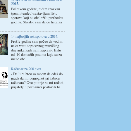
2015.
Početkom godine, ničim izazvan
(pun intended) sastavljam listu
spotova koji su obeležili prethodnu
godinu. Shvatio sam da će lista za
14 najboljih rok spotova u 2014.
Prošle godine sam počeo da vodim
neku vrstu sopstvenog muzičkog
dnevnika kada sam napravio listu
od 10 domaćih pesama koje su za
mene obel...
Računar za 200 evra
- Da li bi hteo sa mnom da odeš do
grada da mi pomogneš pri izboru
računara? Ovo pitanje su mi rođaci,
prijatelji i poznanici postavili to...