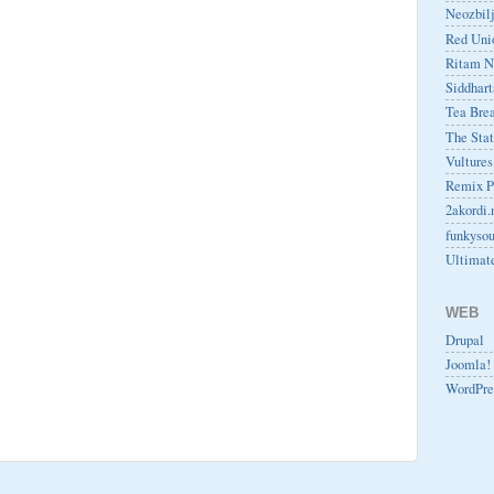
Neozbilj
Red Uni
Ritam N
Siddhart
Tea Bre
The Stat
Vultures
Remix P
2akordi.
funkyso
Ultimat
WEB
Drupal
Joomla!
WordPre